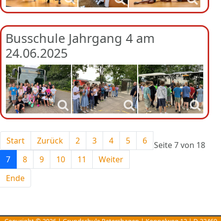
Busschule Jahrgang 4 am
24.06.2025
Start
Zurück
2
3
4
5
6
Seite 7 von 18
7
8
9
10
11
Weiter
Ende